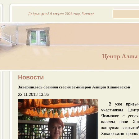
Добрый день!
6 августа 2026 года, Четверг
Центр Аллы
Новости
Завершилась осенняя сессия семинаров Алиции Хшановской
22.11.2013 13:36
В уже привычн
участникам Цент
Якиманке с успех
классы пани Хш
заслужил закрытый
Хшановская прове