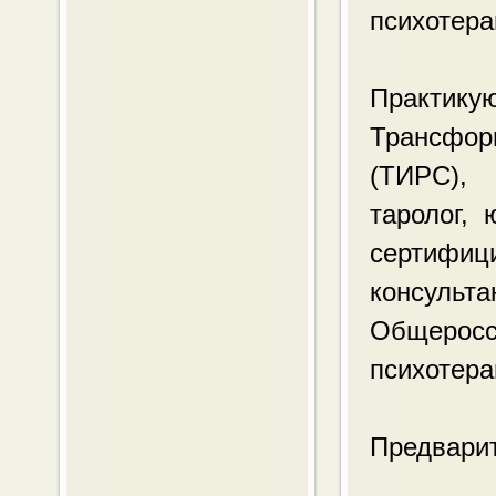
психотера
Практик
Трансфор
(ТИРС), 
таролог, 
сертифиц
консуль
Общер
психотера
Предварит