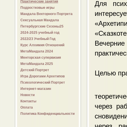
Практические занятия
Для псих
Подростковые игры
интересуе
Мандала Векторного Портрета
Сексуальная Мандала
«Архети
Петербургские Сезоны25
«Сказкоте
2024-2025 учебный год
2022/23 Учебный Год
Вечерни
Курс Алхимия Отношений
МетаМандала 2024
практичес
Менторская супервизия
МетаМандала 2025
Детский Портрет
Целью пра
Игра Дорогами Архетипов
Психологический Портрет
Интернет-магазин
теоретиче
Новости
Контакты
через ра
Оплата
Политика Конфиденциальности
сновиден
через ра