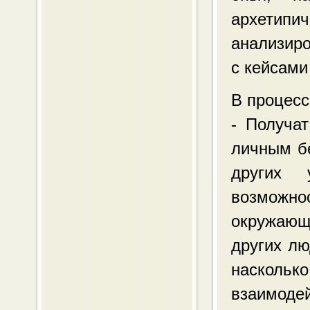
архетип
анализиро
с кейсами
В процесс
- Получат
личным бе
других 
возможно
окружающ
других лю
насколь
взаимодей