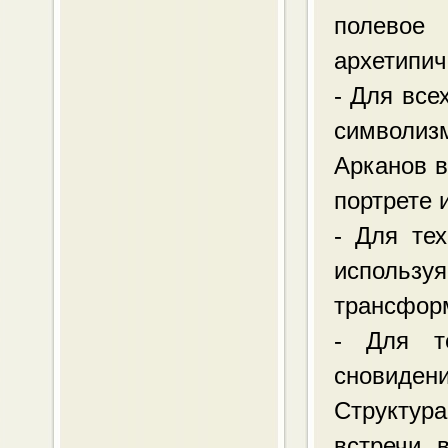
полевое
архетипич
- Для все
символи
Арканов в
портрете 
- Для тех
испол
трансфор
- Для те
сновиден
Структур
встречи 