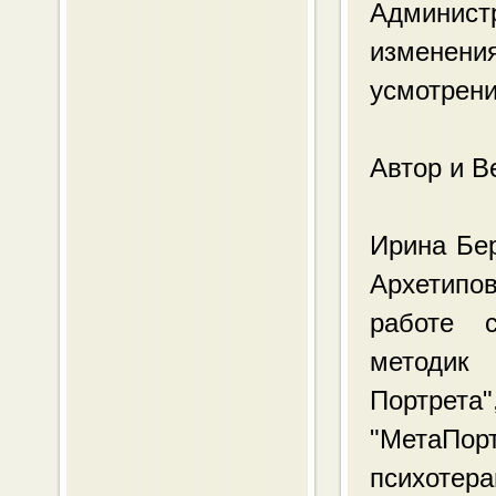
Админист
изменения
усмотрен
Автор и В
Ирина Бе
Архетипо
работе с
методик
Портре
"МетаПор
психотера