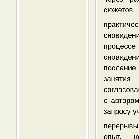
сюжетов
практичес
сновиден
процесс
сновидени
послание 
занятия
согласова
с авторо
запросу у
перерывы
опыт, н